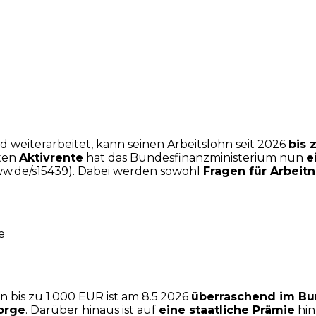
 weiterarbeitet, kann seinen Arbeitslohn seit 2026
bis 
nten
Aktivrente
hat das Bundesfinanzministerium nun
e
w.de/s15439
). Dabei werden sowohl
Fragen für Arbeit
e
n bis zu 1.000 EUR ist am 8.5.2026
überraschend im Bun
orge
. Darüber hinaus ist auf
eine staatliche Prämie
hin